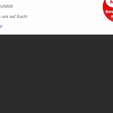
208.72 KB, PDF)
 UNS!!!!
n uns auf Euch!
df