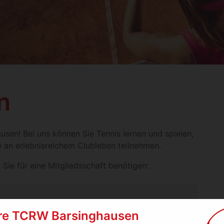
n
sen! Bei uns können Sie Tennis lernen und spielen,
e an erlebnisreichem Clubleben teilnehmen.
 Sie für eine Mitgliedsschaft benötigen:
re TCRW Barsinghausen