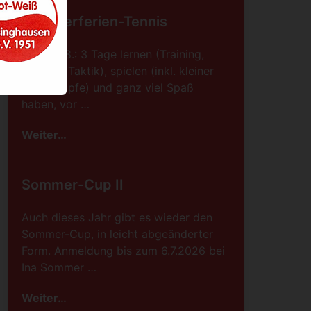
Sommerferien-Tennis
08.-10.08.: 3 Tage lernen (Training,
Technik, Taktik), spielen (inkl. kleiner
Wettkämpfe) und ganz viel Spaß
haben, vor …
Weiter…
Sommer-Cup II
Auch dieses Jahr gibt es wieder den
Sommer-Cup, in leicht abgeänderter
Form. Anmeldung bis zum 6.7.2026 bei
Ina Sommer …
Weiter…