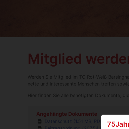
Mitglied werde
Werden Sie Mitglied im TC Rot-Weiß Barsinghau
nette und interessante Menschen treffen sowi
Hier finden Sie alle benötigten Dokumente, die
Angehängte Dokumente
Datenschutz (1.51 MB, PDF)
75Jah
Beitragsordnung (207.54 KB, PDF)