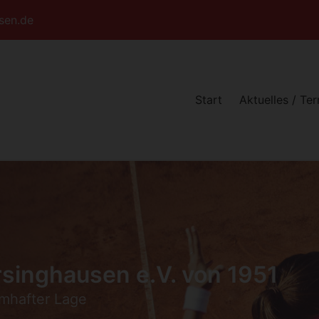
sen.de
Start
Aktuelles / Te
singhausen e.V. von 1951
umhafter Lage