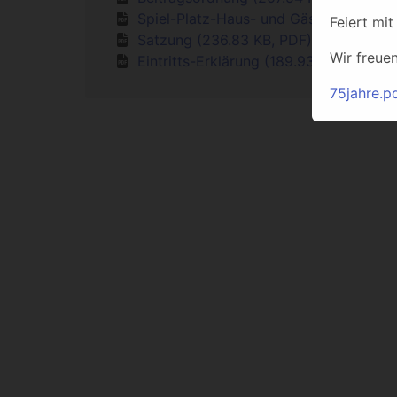
Spiel-Platz-Haus- und Gästeordnung (
Feiert mit
Satzung (236.83 KB, PDF)
Wir freue
Eintritts-Erklärung (189.93 KB, PDF)
75jahre.p