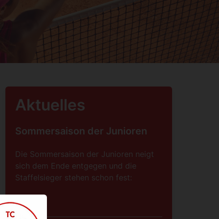
Aktuelles
Sommersaison der Junioren
Die Sommersaison der Junioren neigt
sich dem Ende entgegen und die
Staffelsieger stehen schon fest:
Weiter…