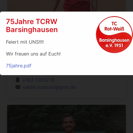
75Jahre TCRW
Barsinghausen
Feiert mit UNS!!!!
Valdet Kastrati
Wir freuen uns auf Euch!
C-Trainer Leistungssport für
Jugend- und Erwachsenentraining
75jahre.pdf
Einzel- und Gruppentraining
0163 1355278
valdet.kastrati@gmx.de