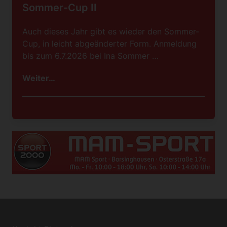
Sommer-Cup II
Auch dieses Jahr gibt es wieder den Sommer-
Cup, in leicht abgeänderter Form. Anmeldung
bis zum 6.7.2026 bei Ina Sommer …
Weiter…