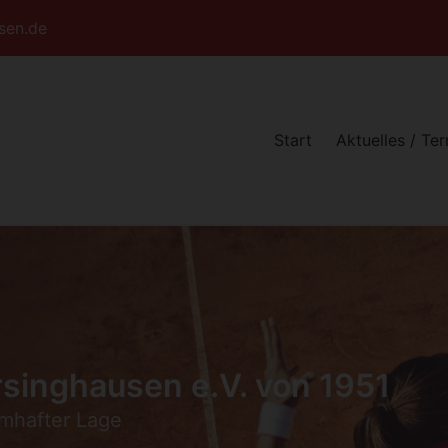
sen.de
Start
Aktuelles / Te
singhausen e.V. von 1951
umhafter Lage