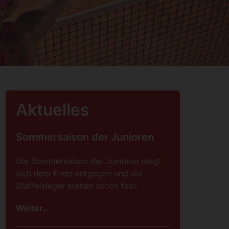
Aktuelles
Sommersaison der Junioren
Die Sommersaison der Junioren neigt
sich dem Ende entgegen und die
Staffelsieger stehen schon fest:
Weiter…