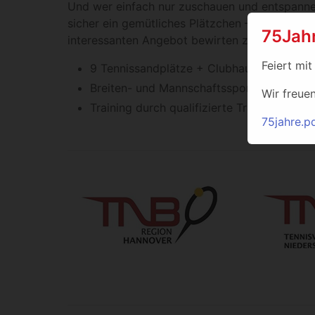
Und wer einfach nur zuschauen und entspanne
sicher ein gemütliches Plätzchen – Elena und R
75Jah
interessanten Angebot bewirten zu können.
Feiert mit
9 Tennissandplätze + Clubhaus mit Gastr
Breiten- und Mannschaftssport in diversen
Wir freue
Training durch qualifizierte Trainer für J
75jahre.p