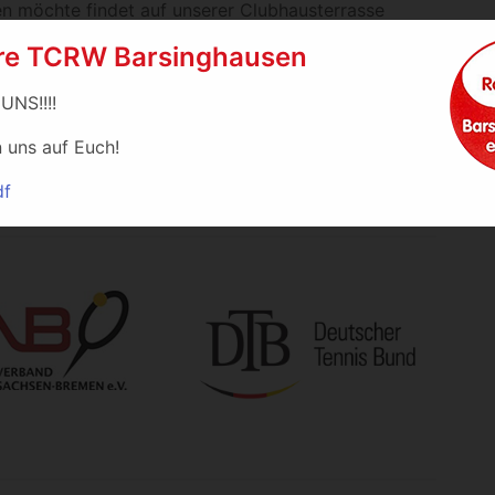
n möchte findet auf unserer Clubhausterrasse
iad freuen sich darauf, Sie dort mit einem
re TCRW Barsinghausen
 UNS!!!!
onomie und gemütlicher Terrasse
 Altersklassen
n uns auf Euch!
ugend-, Breiten- und Mannschaftssport
df