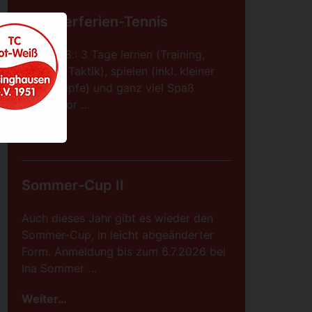
Sommerferien-Tennis
08.-10.08.: 3 Tage lernen (Training,
Technik, Taktik), spielen (inkl. kleiner
Wettkämpfe) und ganz viel Spaß
haben, vor …
Weiter…
Sommer-Cup II
Auch dieses Jahr gibt es wieder den
Sommer-Cup, in leicht abgeänderter
Form. Anmeldung bis zum 6.7.2026 bei
Ina Sommer …
Weiter…